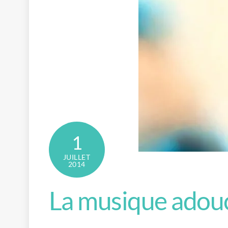
1
JUILLET
2014
La musique adou