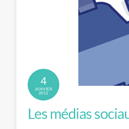
4
JANVIER
2012
Les médias socia