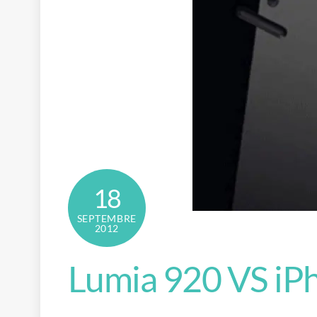
18
SEPTEMBRE
2012
Lumia 920 VS iP