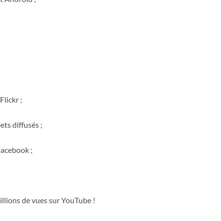
lickr ;
ts diffusés ;
Facebook ;
illions de vues sur YouTube !