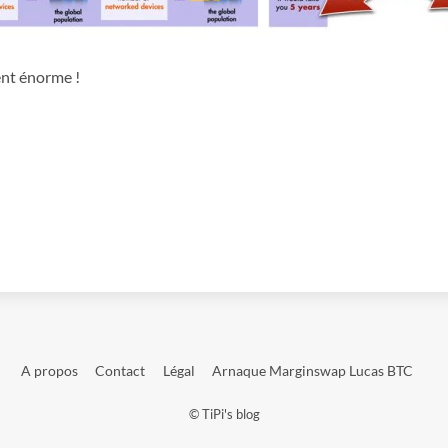
ent énorme !
A propos
Contact
Légal
Arnaque Marginswap Lucas BTC
©
TiPi's blog