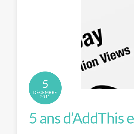
5
DÉCEMBRE
2011
5 ans d’AddThis e