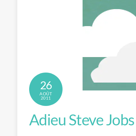
26
AOÛT
2011
Adieu Steve Jobs