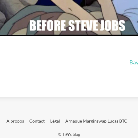
Bay
A propos
Contact
Légal
Arnaque Marginswap Lucas BTC
©
TiPi's blog