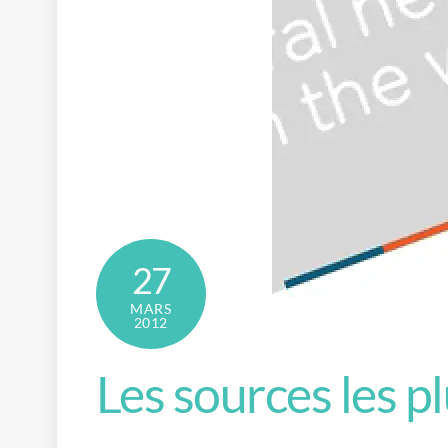
27
MARS
2012
Les sources les pl