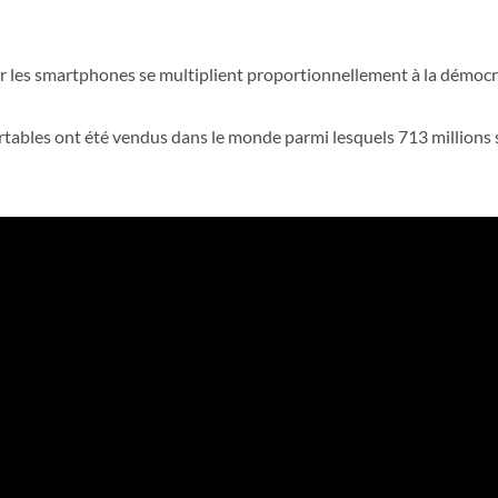
ur les smartphones se multiplient proportionnellement à la démocra
ortables ont été vendus dans le monde parmi lesquels 713 million