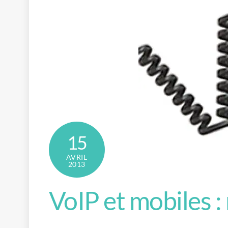
15
AVRIL
2013
VoIP et mobiles 