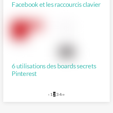
Facebook et les raccourcis clavier
6 utilisations des boards secrets
Pinterest
‹
1
2
3
4
›
»