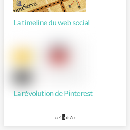
La timeline du web social
La révolution de Pinterest
«
‹
4
5
6
7
›
»